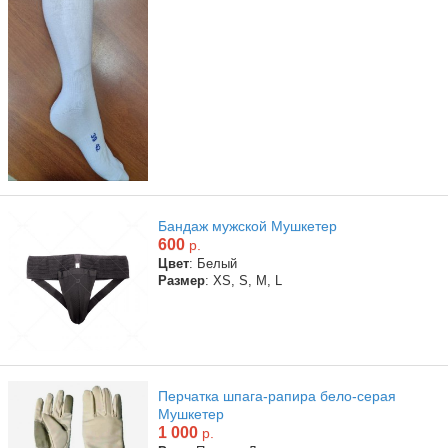
Бандаж мужской Мушкетер
600
р.
Цвет
: Белый
Размер
: XS, S, M, L
Перчатка шпага-рапира бело-серая
Мушкетер
1 000
р.