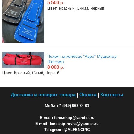
5 500
р.
Цвет
: Красный, Синий, Чёрный
Чехол на колёсах "Аэро" Мушкетер
(Россия)
8 000
р.
Цвет
: Красный, Синий, Черный
Доставка и возврат товара
|
Оплата
|
Контакты
Моб.: +7 (919) 968-84-61
E-mail: fenc.shop@yandex.ru
E-mail: fencekipirovka@yandex.ru
Telegram: @ALFENCING