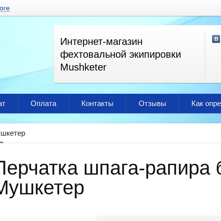
оге
Интернет-магазин
фехтовальной экипировки
Mushketer
ат
Оплата
Контакты
Отзывы
Как опр
шкетер
Перчатка шпага-рапира 
Мушкетер