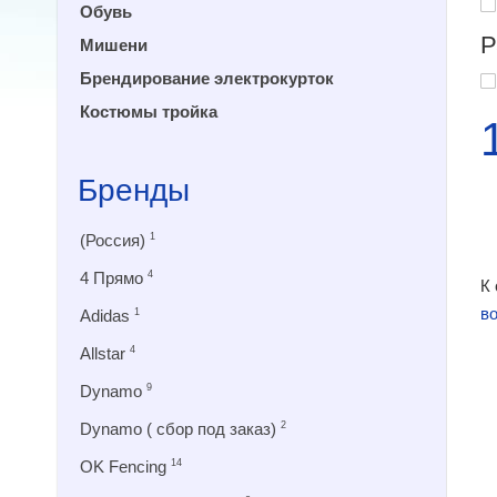
Обувь
Р
Мишени
Брендирование электрокурток
Костюмы тройка
Бренды
(Россия)
1
4 Прямо
4
К
в
Adidas
1
Allstar
4
Dynamo
9
Dynamo ( сбор под заказ)
2
OK Fencing
14