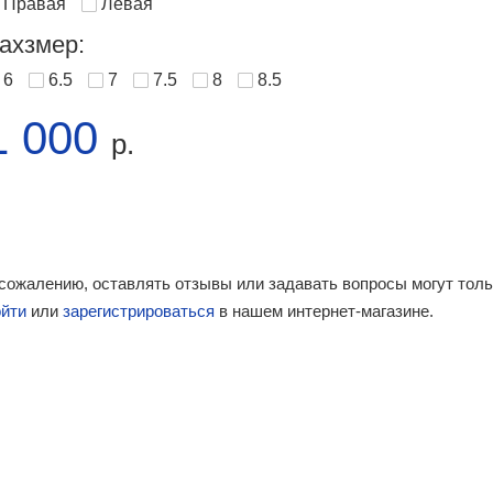
Правая
Левая
ахзмер:
6
6.5
7
7.5
8
8.5
1 000
р.
 сожалению, оставлять отзывы или задавать вопросы могут тол
ойти
или
зарегистрироваться
в нашем интернет-магазине.