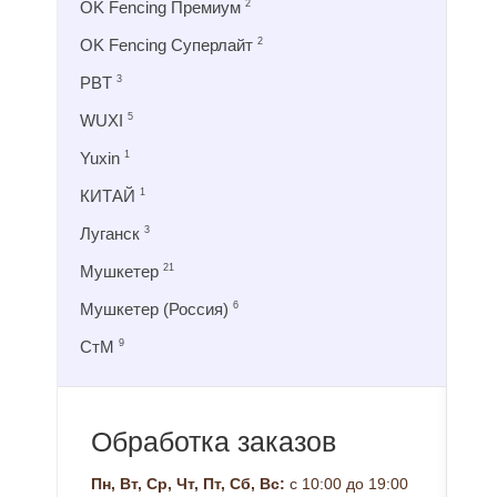
OK Fencing Премиум
2
OK Fencing Суперлайт
2
PBT
3
WUXI
5
Yuxin
1
КИТАЙ
1
Луганск
3
Мушкетер
21
Мушкетер (Россия)
6
СтМ
9
Обработка заказов
Пн, Вт, Ср, Чт, Пт, Сб, Вс:
с 10:00 до 19:00