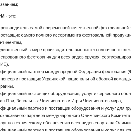
азванием;
тМ
- это:
 производитель самой современной качественной фехтовальной 
поставщик самого полного ассортимента фехтовальной продукции
онтинентам,
 единственный в мире производитель высокотехнологичного элек
еспроводного фехтования для всех видов оружия, сертифициро
ФИЕ),
 официальный партнёр международной Федерации фехтования (
 спонсор и поставщик Украинской национальной сборной команд
краины,
 официальный поставщик оборудования, услуг и сервисного обсл
ран-При, Зональных Чемпионатов и Игр и Чемпионатов мира,
 официальный партнер и поставщик оборудования и услуг для 
ксклюзивного партнера международного Олимпийского Комитета
слуг по техническому обеспечению всех видов спорта на Олимп
официальный партнер и поставщик оборудования и услуг для ко