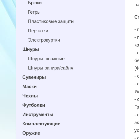
Брюки
н
Гетры
С
Пластиковые защиты
-
Перчатки
- 
Электрокуртки
к
Шнуры
-
Шнуры шпажные
б
Шнуры рапира/сабля
(
-
Сувениры
-
Маски
У
Чехлы
-
Футболки
Г
Инструменты
-
э
Комплектующие
у
Оружие
- 