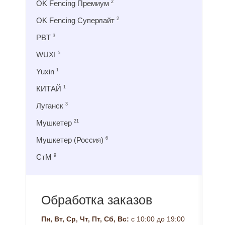
OK Fencing Премиум
2
OK Fencing Суперлайт
2
PBT
3
WUXI
5
Yuxin
1
КИТАЙ
1
Луганск
3
Мушкетер
21
Мушкетер (Россия)
6
СтМ
9
Обработка заказов
Пн, Вт, Ср, Чт, Пт, Сб, Вс:
с 10:00 до 19:00