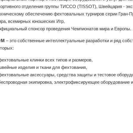
портивного отделения группы ТИССО (TISSOT), Швейцария - экс
ехническому обеспечению фехтовальных турниров серии Гран-П
ира, всемирных юношеских Игр,
 официальный спонсор проведения Чемпионатов мира и Европы.
тМ
– это собственные интеллектуальные разработки и ряд собс
оторых:
фехтовальные клинки всех типов и размеров,
 швейные изделия и ткани для фехтования,
 фехтовальные аксессуары, средства защиты и тестовое оборуд
 беспроводная экипировка, электрофиксирующее оборудование и