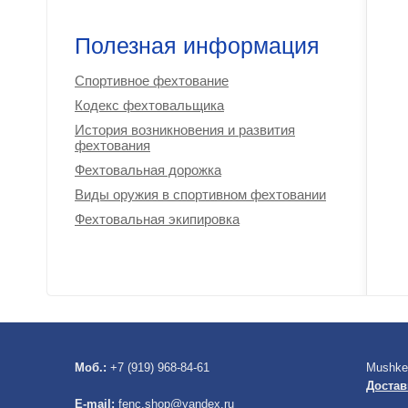
Полезная информация
Спортивное фехтование
Кодекс фехтовальщика
История возникновения и развития
фехтования
Фехтовальная дорожка
Виды оружия в спортивном фехтовании
Фехтовальная экипировка
Моб.:
+7 (919) 968-84-61
Mushke
Достав
E-mail:
fenc.shop@yandex.ru