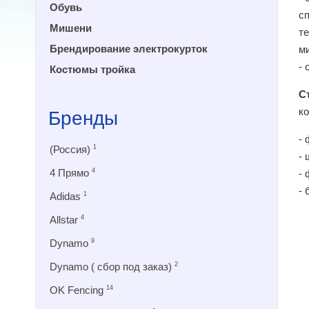
Обувь
с
Мишени
т
Брендирование электрокурток
м
-
Костюмы тройка
С
к
Бренды
- 
(Россия)
1
-
4 Прямо
4
-
-
Adidas
1
Allstar
4
Dynamo
9
Dynamo ( сбор под заказ)
2
OK Fencing
14