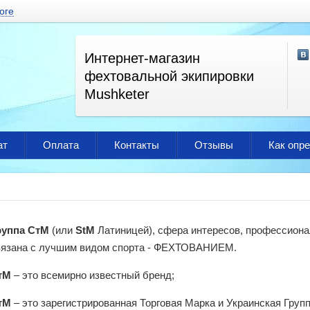
оге
Интернет-магазин
фехтовальной экипировки
Mushketer
ат
Оплата
Контакты
Отзывы
Как опр
руппа СтМ
(или
StM
Латиницей), сфера интересов, профессиона
вязана с лучшим видом спорта - ФЕХТОВАНИЕМ.
тМ
– это всемирно известный бренд;
тМ
– это зарегистрированная Торговая Марка и Украинская Гру