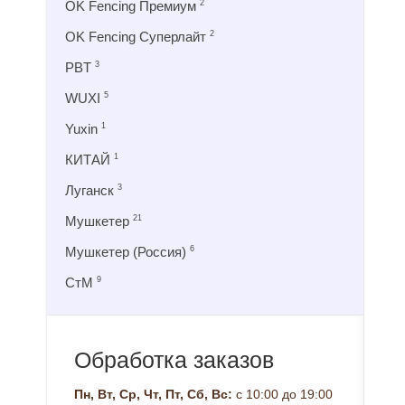
OK Fencing Премиум
2
OK Fencing Суперлайт
2
PBT
3
WUXI
5
Yuxin
1
КИТАЙ
1
Луганск
3
Мушкетер
21
Мушкетер (Россия)
6
СтМ
9
Обработка заказов
Пн, Вт, Ср, Чт, Пт, Сб, Вс:
с 10:00 до 19:00