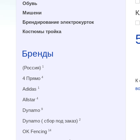
Обувь
К
Мишени
Брендирование электрокурток
Костюмы тройка
Бренды
(Россия)
1
4 Прямо
4
К
в
Adidas
1
Allstar
4
Dynamo
9
Dynamo ( сбор под заказ)
2
OK Fencing
14