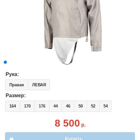
Рука:
Правая
ЛЕВАЯ
Размер:
164
170
176
44
46
50
52
54
8 500
р.
Купить