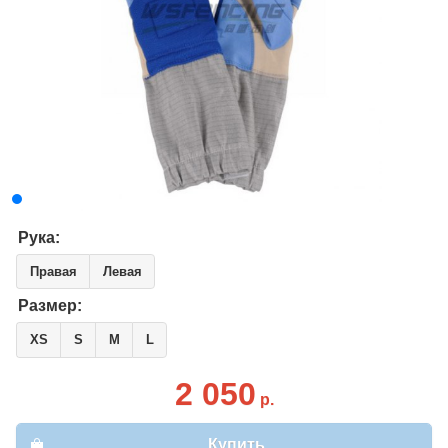
Рука:
Правая
Левая
Размер:
XS
S
M
L
2 050
р.
Купить