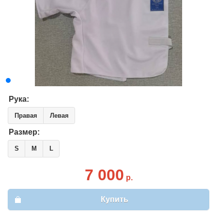
Рука:
Правая
Левая
Размер:
S
M
L
7 000
р.
Купить