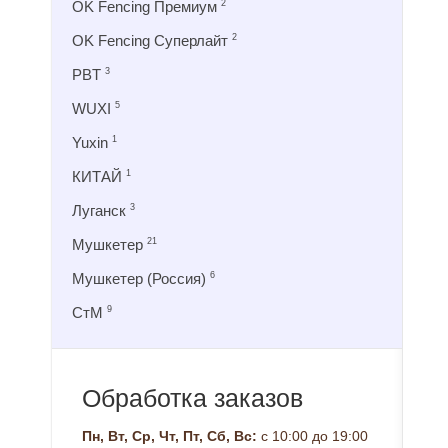
OK Fencing Премиум
2
OK Fencing Суперлайт
2
PBT
3
WUXI
5
Yuxin
1
КИТАЙ
1
Луганск
3
Мушкетер
21
Мушкетер (Россия)
6
СтМ
9
Обработка заказов
Пн, Вт, Ср, Чт, Пт, Сб, Вс:
с 10:00 до 19:00