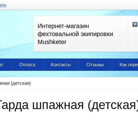
оге
Интернет-магазин
фехтовальной экипировки
Mushketer
ат
Оплата
Контакты
Отзывы
Как опр
жная (детская)
Гарда шпажная (детская