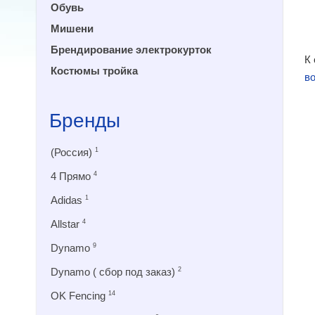
Обувь
Мишени
Брендирование электрокурток
К
Костюмы тройка
в
Бренды
(Россия)
1
4 Прямо
4
Adidas
1
Allstar
4
Dynamo
9
Dynamo ( сбор под заказ)
2
OK Fencing
14